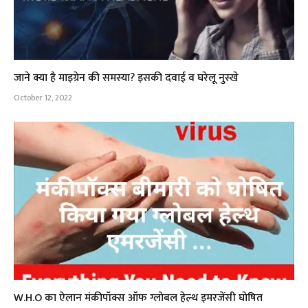
जाने क्या है माइग्रेन की समस्या? इसकी दवाई व घरेलू नुस्खे
October 12, 2022
W.H.O का ऐलान मंकीपॉक्स ऑफ ग्लोबल हेल्थ इमरजेंसी घोषित