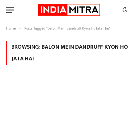
Home
Posts Tagged "balon Mein dandruff Kyon Ho Jata Hai"
»
BROWSING:
BALON MEIN DANDRUFF KYON HO
JATA HAI