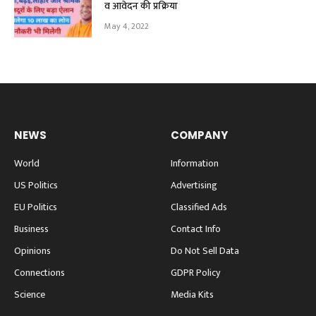
व आवेदन की प्रक्रिया
May 4, 2022
NEWS
COMPANY
World
Information
US Politics
Advertising
EU Politics
Classified Ads
Business
Contact Info
Opinions
Do Not Sell Data
Connections
GDPR Policy
Science
Media Kits