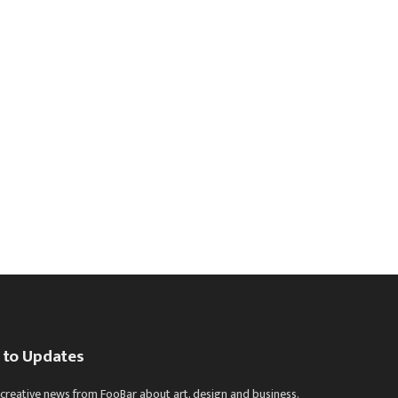
 to Updates
 creative news from FooBar about art, design and business.