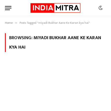
Home
Posts Tagged "miyadi Bukhar Aane Ke Karan kya hai"
»
BROWSING:
MIYADI BUKHAR AANE KE KARAN
KYA HAI