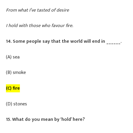
From what I’ve tasted of desire
I hold with those who favour fire.
14. Some people say that the world will end in ______.
​(A) sea
​(B) smoke
(C) fire
​(D) stones
15. What do you mean by ‘hold’ here?