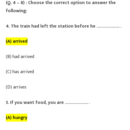
​(Q. 4 – 8) : Choose the correct option to answer the
following:
4. The train had left the station before he ……………….. .
(A) arrived
(B) had arrived
(C) has arrived
(D) arrives
5. If you want food, you are ……………….. .
(A) hungry