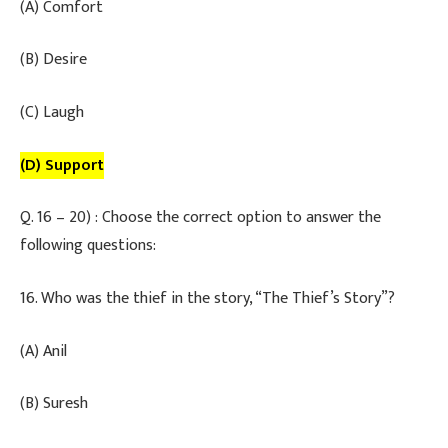
​(A) Comfort
​(B) Desire
​(C) Laugh
(D) Support
Q. 16 – 20) : Choose the correct option to answer the
following questions:
​16. Who was the thief in the story, “The Thief’s Story”?
(A) Anil
(B) Suresh