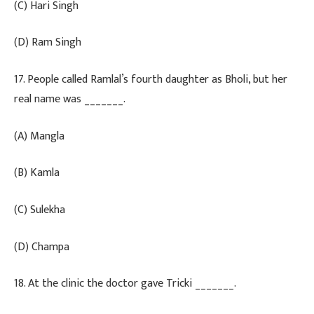
(C) Hari Singh
(D) Ram Singh
​17. People called Ramlal’s fourth daughter as Bholi, but her
real name was _______.
(A) Mangla
(B) Kamla
(C) Sulekha
(D) Champa
​18. At the clinic the doctor gave Tricki _______.