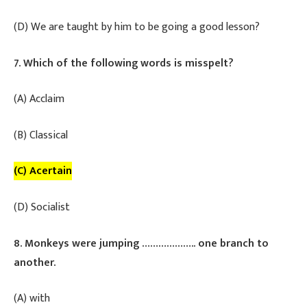
(D) We are taught by him to be going a good lesson?
7. Which of the following words is misspelt?
(A) Acclaim
(B) Classical
(C) Acertain
(D) Socialist
8. Monkeys were jumping ……………….. one branch to
another.
(A) with