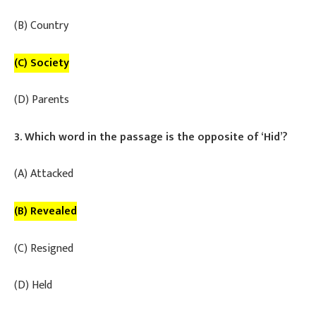
(B) Country
(C) Society
(D) Parents
3. Which word in the passage is the opposite of ‘Hid’?
(A) Attacked
(B) Revealed
(C) Resigned
(D) Held