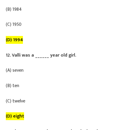
​(B) 1984
​(C) 1950
(D) 1994
12. Valli was a ______ year old girl.
​(A) seven
​(B) ten
​(C) twelve
(D) eight