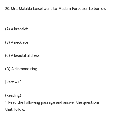
​20. Mrs. Matilda Loisel went to Madam Forestier to borrow
–
(A) A bracelet
(B) A necklace
(C) A beautiful dress
(D) A diamond ring
[Part – B]
(Reading)
​1. Read the following passage and answer the questions
that follow: