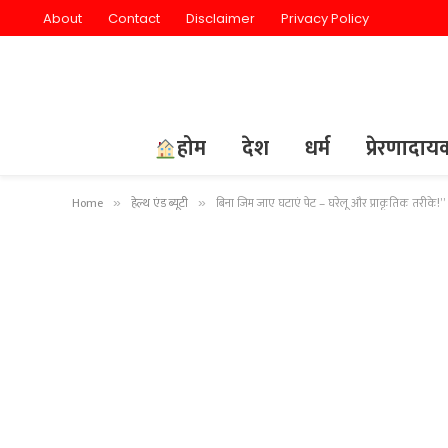
About
Contact
Disclaimer
Privacy Policy
होम
देश
धर्म
प्रेरणादा
Home
हेल्थ एंड ब्यूटी
बिना जिम जाए घटाएं पेट – घरेलू और प्राकृतिक तरीके!”
»
»