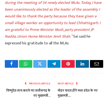
during the meeting of 54 newly elected MLAs. Today, I have
been unanimously elected as the leader of the assembly. I
would like to thank the party because they have given a
small village worker an opportunity to lead Chhattisgarh. I
am grateful to Prime Minister Modi, party president JP
Nadda, Union Home Minister Amit Shah.”
Sai said he
expressed his gratitude to all the MLAs.
Facebook
WhatsApp
Twitter
Telegram
Pinterest
LinkedIn
Email
PREVIOUS ARTICLE
NEXT ARTICLE
विष्णुदेव साय बनाये गए छत्तीसगढ़ के
मोहन यादव होंगे मध्य प्रदेश के नए
नए मुख्यमंत्री…
मुख्यमंत्री….