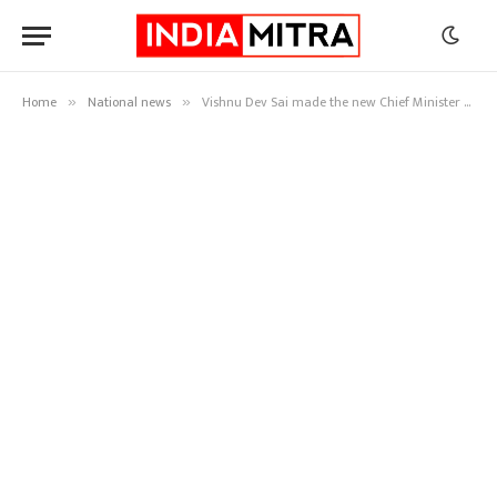
Home
National news
Vishnu Dev Sai made the new Chief Minister of Chattisgarh…
»
»