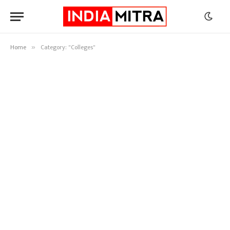
Home
Category: "Colleges"
»