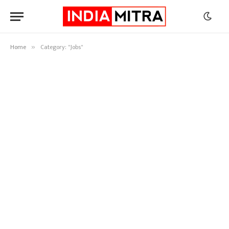
Home
Category: "Jobs"
»