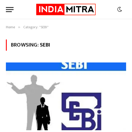
Home
Category: "SEBI"
»
BROWSING:
SEBI