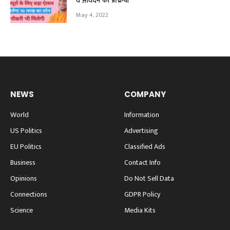
व आवेदन की प्रक्रिया
May 4, 2022
NEWS
COMPANY
World
Information
US Politics
Advertising
EU Politics
Classified Ads
Business
Contact Info
Opinions
Do Not Sell Data
Connections
GDPR Policy
Science
Media Kits